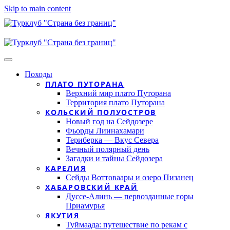
Skip to main content
Походы
ПЛАТО ПУТОРАНА
Верхний мир плато Путорана
Территория плато Путорана
КОЛЬСКИЙ ПОЛУОСТРОВ
Новый год на Сейдозере
Фьорды Лиинахамари
Териберка — Вкус Севера
Вечный полярный день
Загадки и тайны Сейдозера
КАРЕЛИЯ
Сейды Воттоваары и озеро Пизанец
ХАБАРОВСКИЙ КРАЙ
Дуссе-Алинь — первозданные горы
Приамурья
ЯКУТИЯ
Туймаада: путешествие по рекам с