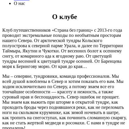
О нас
О клубе
Клуб путешественников «Страна без границ» с 2013-го года
проводит экстремальные походы по необъятным просторам
нашего Севера. От арктической тундры Кольского
полуострова к северной парме Урала, и далее по Территории
Таймыра, Якутии и Чукотки. От весенних болот к осеннему
снегу, от комариного ада к ягодному раю. От цветущей
тундры весенней к цветущей тундре осенней. От Баренцева
моря к Берингову морю. От края до края…
Мы – северяне, тундровики, команда профессионалов. Мы
всей душой влюблены в Север и хотим показать его вам. Мы
ходим исключительно по Северу, а потому знаем все его
тончайшие особенности — красоту и нежность, а также
суровый нрав и беспощадность. Север ошибок не прощает.
Мы знаем как выжить при шторме в открытой тундре, как
проходить броды через поднявшиеся реки, как не переломать
ноги на скользком курумнике, как зимой ночевать в шатре,
как тропить на снегоступах, как починить сломанную снарягу,
как не стать жертвой медведя и росомахи. С нами в тундре не
пропадешь!