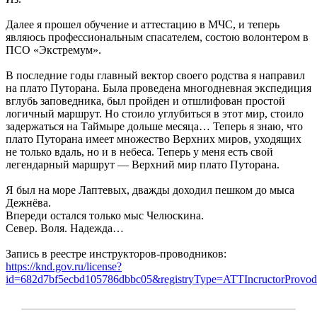
Далее я прошел обучение и аттестацию в МЧС, и теперь
являюсь профессиональным спасателем, состою волонтером в
ПСО «Экстремум».
В последние годы главный вектор своего родства я направил
на плато Путорана. Была проведена многодневная экспедиция
вглубь заповедника, был пройден и отшлифован простой
логичный маршрут. Но стоило углубиться в этот мир, стоило
задержаться на Таймыре дольше месяца… Теперь я знаю, что
плато Путорана имеет множество Верхних миров, уходящих
не только вдаль, но и в небеса. Теперь у меня есть свой
легендарный маршрут — Верхний мир плато Путорана.
Я был на море Лаптевых, дважды доходил пешком до мыса
Дежнёва.
Впереди остался только мыс Челюскина.
Север. Воля. Надежда…
Запись в реестре инструкторов-проводников:
https://knd.gov.ru/license?
id=682d7bf5ecbd105786dbbc05&registryType=ATTIncructorProvod