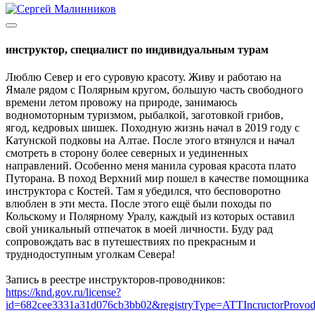
инструктор, специалист по индивидуальным турам
Люблю Север и его суровую красоту. Живу и работаю на
Ямале рядом с Полярным кругом, большую часть свободного
времени летом провожу на природе, занимаюсь
водномоторным туризмом, рыбалкой, заготовкой грибов,
ягод, кедровых шишек. Походную жизнь начал в 2019 году с
Катунской подковы на Алтае. После этого втянулся и начал
смотреть в сторону более северных и уединенных
направлений. Особенно меня манила суровая красота плато
Путорана. В поход Верхний мир пошел в качестве помощника
инструктора с Костей. Там я убедился, что бесповоротно
влюблен в эти места. После этого ещё были походы по
Кольскому и Полярному Уралу, каждый из которых оставил
свой уникальный отпечаток в моей личности. Буду рад
сопровождать вас в путешествиях по прекрасным и
труднодоступным уголкам Севера!
Запись в реестре инструкторов-проводников:
https://knd.gov.ru/license?
id=682cee3331a31d076cb3bb02&registryType=ATTIncructorProvod