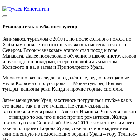
Руководитель клуба, инструктор
Занимаюсь туризмом с 2010 г., но после сольного похода по
Хибинам понял, что отныне моя жизнь навсегда связана с
Севером. Вторым знаковым этапом стал поход к горе
Манарага. Далее последовало обучение в школе инструкторов
и руководство походами, сперва по любимым местам
Кольского п-ва, а затем и Приполярного Урала.
Множество раз исследовал отдалённые, редко посещаемые
места Кольского полуострова — Мончетундры, Волчьи
тундры, каньоны реки Канда и прочие горные системы.
Затем меня увлек Урал, захотелось погрузиться глубже как в
его парму, так и в его тундры. Не стану скрывать,
вдохновляли меня романы Алексея Иванова. Что меня влекло
— очевидно то же, что и всех прочих романтиков. Жажда
прикоснуться к Сорни-Най. Летом 2019 г. я стал третьим, кто
завершил проект Корона Урала, совершив восхождение на
единственную из недостающих вершин Урала – гору Тельпос-
Из.