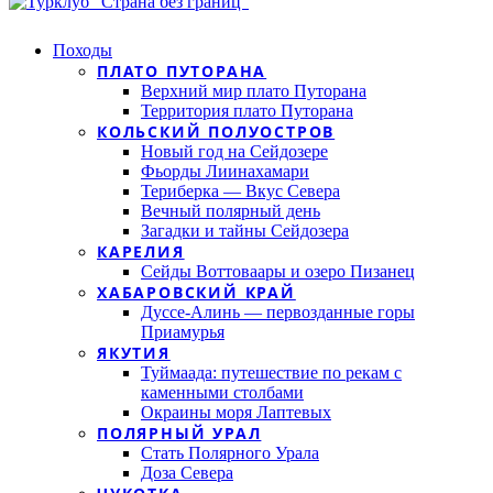
Походы
ПЛАТО ПУТОРАНА
Верхний мир плато Путорана
Территория плато Путорана
КОЛЬСКИЙ ПОЛУОСТРОВ
Новый год на Сейдозере
Фьорды Лиинахамари
Териберка — Вкус Севера
Вечный полярный день
Загадки и тайны Сейдозера
КАРЕЛИЯ
Сейды Воттоваары и озеро Пизанец
ХАБАРОВСКИЙ КРАЙ
Дуссе-Алинь — первозданные горы
Приамурья
ЯКУТИЯ
Туймаада: путешествие по рекам с
каменными столбами
Окраины моря Лаптевых
ПОЛЯРНЫЙ УРАЛ
Стать Полярного Урала
Доза Севера