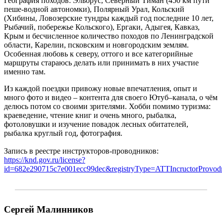
География походов: Эльбрус, Северный Тиман (450 км пути
пеше-водной автономки), Полярный Урал, Кольский
(Хибины, Ловозерские тундры каждый год последние 10 лет,
Рыбачий, побережье Кольского), Ергаки, Адыгея, Кавказ,
Крым и бесчисленное количество походов по Ленинградской
области, Карелии, псковским и новгородским землям.
Особенная любовь к северу, оттого и все категорийные
маршруты стараюсь делать или принимать в них участие
именно там.
Из каждой поездки привожу новые впечатления, опыт и
много фото и видео – контента для своего Ютуб–канала, о чём
делюсь потом со своими зрителями. Хобби помимо туризма:
краеведение, чтение книг и очень много, рыбалка,
фотоловушки и изучение повадок лесных обитателей,
рыбалка круглый год, фотография.
Запись в реестре инструкторов-проводников:
https://knd.gov.ru/license?
id=682e290715c7e001ecc99dec&registryType=ATTIncructorProvod
Сергей Малинников